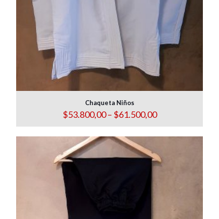
Chaqueta Niños
Price
$
53.800,00
–
$
61.500,00
range:
$53.800,00
through
$61.500,00