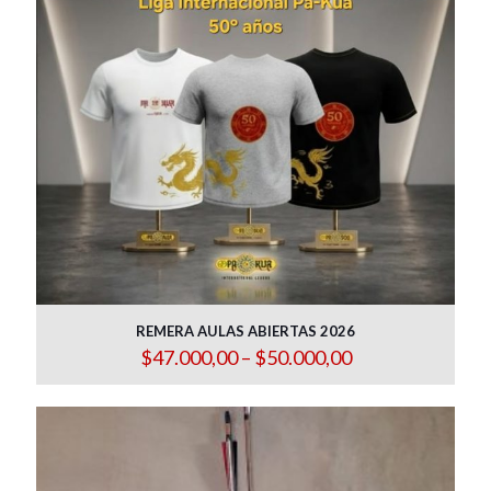
REMERA AULAS ABIERTAS 2026
Price
$
47.000,00
–
$
50.000,00
range:
$47.000,00
through
$50.000,00