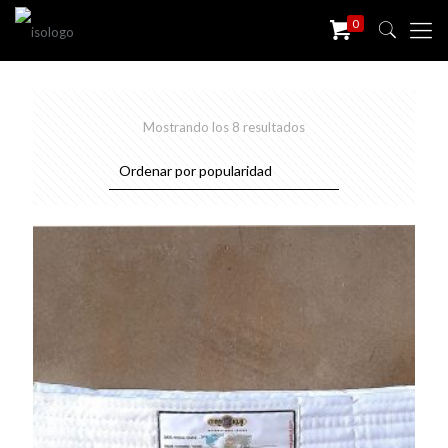
0
Sorted
Mostrando los 8 resultados
by
popularity