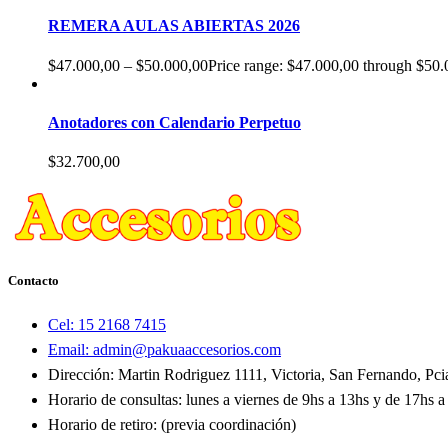
REMERA AULAS ABIERTAS 2026
$
47.000,00
–
$
50.000,00
Price range: $47.000,00 through $50.
Anotadores con Calendario Perpetuo
$
32.700,00
Contacto
Cel: 15 2168 7415
Email: admin@pakuaaccesorios.com
Dirección: Martin Rodriguez 1111, Victoria, San Fernando, Pc
Horario de consultas: lunes a viernes de 9hs a 13hs y de 17hs a
Horario de retiro: (previa coordinación)