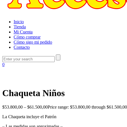
Inicio
Tienda
Mi Cuenta
Cómo comprar
Cómo sigo mi pedido
Contacto
0
Chaqueta Niños
$
53.800,00
–
$
61.500,00
Price range: $53.800,00 through $61.500,00
La Chaqueta incluye el Patrón
– Las medidas son aproximadas –