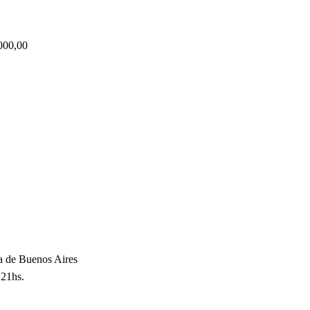
000,00
ia de Buenos Aires
 21hs.