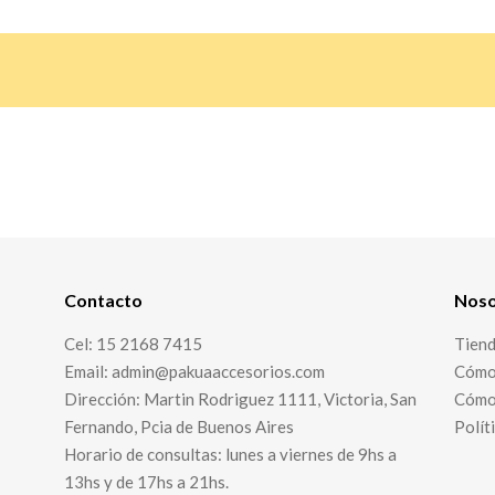
Contacto
Noso
Cel: 15 2168 7415
Tien
Email: admin@pakuaaccesorios.com
Cómo
Dirección: Martin Rodriguez 1111, Victoria, San
Cómo 
Fernando, Pcia de Buenos Aires
Polít
Horario de consultas: lunes a viernes de 9hs a
13hs y de 17hs a 21hs.