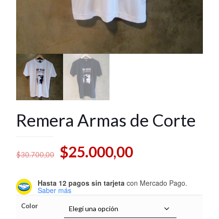
Remera Armas de Corte
Original
Current
$
25.000,00
$
30.700,00
price
price
was:
is:
Hasta 12 pagos sin tarjeta
con Mercado Pago.
Saber más
$30.700,00.
$25.000,00.
Color