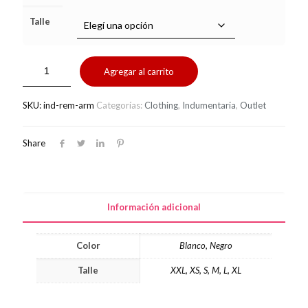
Talle
Agregar al carrito
SKU:
ind-rem-arm
Categorías:
Clothing
,
Indumentaria
,
Outlet
Share
Información adicional
Color
Blanco, Negro
Talle
XXL, XS, S, M, L, XL